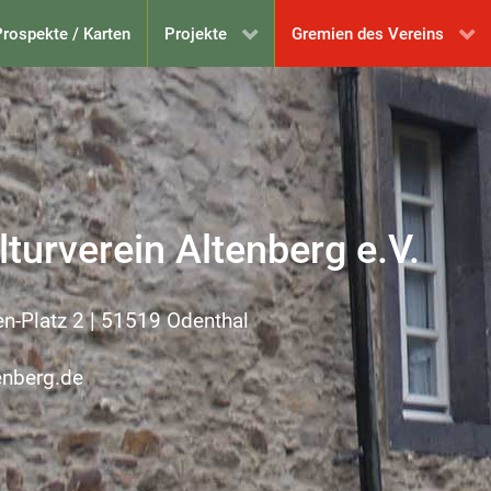
rospekte / Karten
Projekte
Gremien des Vereins
turverein Altenberg e.V.
en-Platz 2 | 51519 Odenthal
enberg.de