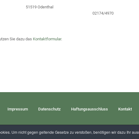
51519 Odenthal
02174/4970
utzen Sie dazu das
Kontaktformular
.
Impressum
Datenschutz
Haftungsausschluss
Kontakt
kies. Um nicht gegen geltende Gesetze zu verstoßen, benötigen wir dazu Ihr ausd
Erstellt von
Pharma-networx