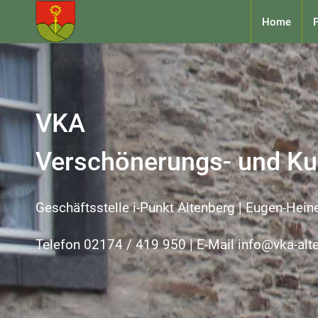
Home
P
VKA
Verschönerungs- und Kul
Geschäftsstelle i-Punkt Altenberg | Eugen-Hein
Telefon 02174 / 419 950 | E-Mail info@vka-alt